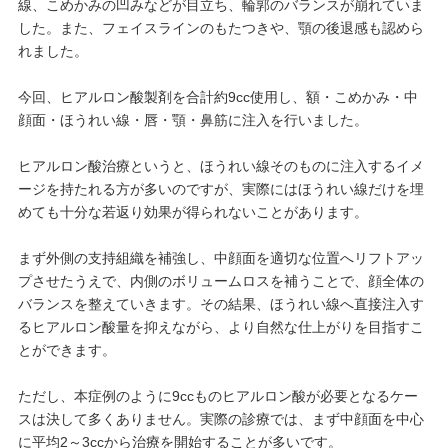
線、こめかみの凹みなどが目立ち、輪郭のバランスが崩れていま
した。また、フェイスラインのもたつきや、顎の後退感も認めら
れました。
今回、ヒアルロン酸製剤を合計約9cc使用し、額・こめかみ・中
顔面・ほうれい線・唇・顎・鼻筋に注入を行いました。
ヒアルロン酸治療というと、ほうれい線そのものに注入するイメ
ージを持たれる方が多いのですが、実際にはほうれい線だけを埋
めても十分な若返り効果が得られないことがあります。
まず外側の支持組織を補強し、中顔面を適切な位置へリフトアッ
プさせたうえで、内側のボリュームロスを補うことで、顔全体の
バランスを整えていきます。その結果、ほうれい線へ直接注入す
るヒアルロン酸量を抑えながら、より自然な仕上がりを目指すこ
とができます。
ただし、本症例のように9ccものヒアルロン酸が必要となるケー
スは決して多くありません。実際の診療では、まず中顔面を中心
に平均2～3ccから治療を開始することが多いです。