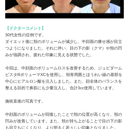
【ドクターコメント】
30代女性の症例です。
ダイエット後に頬のボリュームが減少し、中顔面の痩せ感が目立
つようになりました。それに伴い、目の下の影（クマ）や頬の凹
みが強調され、疲れた印象に見える状態でした。
今回は、中顔面のボリュームロスを改善するため、ジュビダーム
ビスタRボリューマXCを使用し、頬骨周囲とほうれい線の基部を
中心にヒアルロン酸を注入しました。また、顔全体のバランスを
整える目的で鼻筋にも少量注入し、合計3cc使用しています。
施術直後の写真です。
中顔面のボリュームが回復したことで頬の位置が高くなり、頬の
凹みが改善しています。また、頬が持ち上がることで目の下の影
も目立ちにくくなり、より明るく若々しい印象となりました。