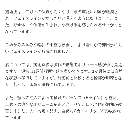
施術後は、中顔面の位置が高くなり、頬の重たい印象が軽減さ
れ、フェイスラインがすっきりと見えるようになりました。ま
た、顔全体に立体感が生まれ、小顔効果を感じられる仕上がりと
なっています。
こめかみの凹みや輪郭の不整も改善し、より滑らかで卵円形に近
いフェイスラインが形成されました。
唇については、施術直後は腫れの影響でボリューム感が強く見え
ますが、通常は1週間程度で落ち着いてきます。1か月後には自然
な状態へ移行していますが、施術前と比較すると輪郭が明瞭とな
り、若々しい印象が維持されています。
また、顎への注入によって横顔のバランス（Eライン）が整い、
上唇への適切なボリューム補正と合わせて、口元全体の調和が改
善しました。人中も短く見え、自然なCカールリップが形成され
ています。