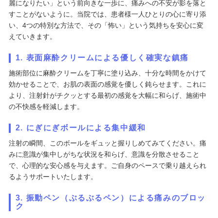
麗になりたい」という前向きな一歩に、痛みへの不安が影を落と
すことがないように。当院では、患者様一人ひとりの心に寄り添
い、4つの特別な方法で、その「怖い」という気持ちを安心に変
えていきます。
1. 表面麻酔クリームによる優しく確実な鎮痛
施術部位に麻酔クリームを丁寧に塗り込み、十分な時間をかけて
効かせることで、お肌の表面の感覚を優しく鈍らせます。これに
より、注射針がチクッとする最初の感覚を大幅に和らげ、施術中
の不快感を軽減します。
2. にぎにぎボールによる集中緩和
注射の瞬間、このボールをギュッと握りしめてみてください。痛
みに意識が集中しがちな状況を和らげ、意識を分散させること
で、心理的な安心感を与えます。ご自身のペースで乗り越えられ
るようサポートいたします。
3. 振動ペン（ぶるぶるペン）による痛みのブロッ
ク