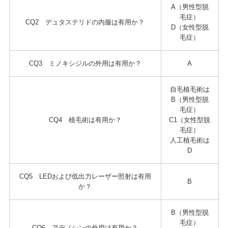
A（男性型脱
毛症）
CQ2 デュタステリドの内服は有用か？
D（女性型脱
毛症）
CQ3 ミノキシジルの外用は有用か？
A
自毛植毛術は
B（男性型脱
毛症）
CQ4 植毛術は有用か？
C1（女性型脱
毛症）
人工植毛術は
D
CQ5 LEDおよび低出力レーザー照射は有用
B
か？
B（男性型脱
毛症）
CQ6 アデノシンの外用は有用か？