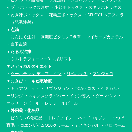
イプ
・
ボトックス注射
・
小顔ボトックス
・
スキンボトックス
・わき汗ボトックス
・
花粉症ボトックス
・
DR.CYJ ヘアフィラ
ー（発毛注射）
▼点滴
・
にんにく注射
・
高濃度ビタミンC点滴
・
マイヤーズカクテル
・
白玉点滴
▼たるみ治療
・
ウルトラフォーマー3
・
糸リフト
▼メディカルダイエット
・
クールテック ディファイン
・
リベルサス
・
マンジャロ
▼にきび・ニキビ痕治療
・
キュアジェット
・
サブシジョン
・
TCAクロス
・
ケミカルピ
ーリング
・
スキンスクライバー・イオン導入
・
ダーマペン
・
マッサージピール
・
レチノールピール
▼外用薬・化粧品
・
ビタミンC化粧品
・
トレチノイン
・
ハイドロキノン
・
まつげ
育毛
・
コエンザイムQ10クリーム
・
ミノキシジル
・
ペロバーム