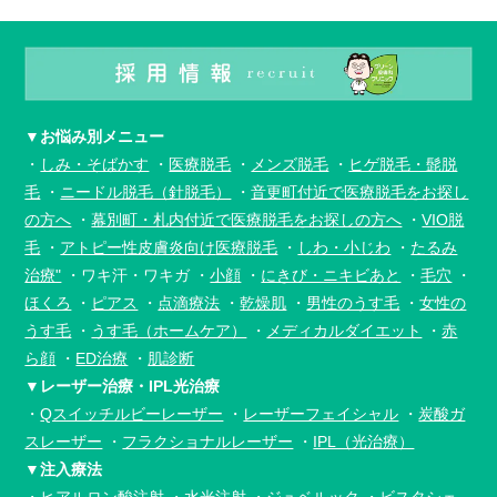
▼お悩み別メニュー
・
しみ・そばかす
・
医療脱毛
・
メンズ脱毛
・
ヒゲ脱毛・髭脱
毛
・
ニードル脱毛（針脱毛）
・
音更町付近で
医療脱毛をお探し
の方へ
・
幕別町・札内付近で
医療脱毛をお探しの方へ
・
VIO脱
毛
・
アトピー性皮膚炎向け
医療脱毛
・
しわ・小じわ
・
たるみ
治療"
・ワキ汗・ワキガ
・
小顔
・
にきび・ニキビあと
・
毛穴
・
ほくろ
・
ピアス
・
点滴療法
・
乾燥肌
・
男性のうす毛
・
女性の
うす毛
・
うす毛（ホームケア）
・
メディカルダイエット
・
赤
ら顔
・
ED治療
・
肌診断
▼レーザー治療・IPL光治療
・
Qスイッチルビーレーザー
・
レーザーフェイシャル
・
炭酸ガ
スレーザー
・
フラクショナルレーザー
・
IPL（光治療）
▼注入療法
・
ヒアルロン酸注射
・
水光注射
・
ジュベルック
・
ビスタシェ