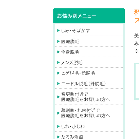
美
み
※