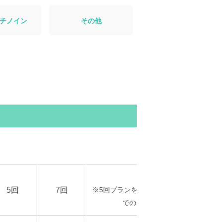
チノイン
その他
月額
5回
7回
※5回プランを医療ローン（60回払い）
でのお支払いの場合