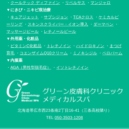
・
クールテック ディファイン
・
リベルサス
・
マンジャロ
▼にきび・ニキビ痕治療
・
キュアジェット
・
サブシジョン
・
TCAクロス
・
ケミカルピ
ーリング
・
スキンスクライバー・イオン導入
・
ダーマペン
・
マッサージピール
・
レチノールピール
▼外用薬・化粧品
・
ビタミンC化粧品
・
トレチノイン
・
ハイドロキノン
・
まつげ
育毛
・
コエンザイムQ10クリーム
・
ミノキシジル
・
ペロバーム
▼内服薬
・
AGA（男性型脱毛症）
・
イソトレチノイン
北海道帯広市西23条南2丁目16-41（三条高校隣り）
TEL:
050-3503-1208