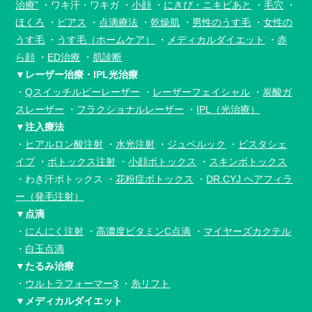
治療"
・ワキ汗・ワキガ
・
小顔
・
にきび・ニキビあと
・
毛穴
・
ほくろ
・
ピアス
・
点滴療法
・
乾燥肌
・
男性のうす毛
・
女性の
うす毛
・
うす毛（ホームケア）
・
メディカルダイエット
・
赤
ら顔
・
ED治療
・
肌診断
▼レーザー治療・IPL光治療
・
Qスイッチルビーレーザー
・
レーザーフェイシャル
・
炭酸ガ
スレーザー
・
フラクショナルレーザー
・
IPL（光治療）
▼注入療法
・
ヒアルロン酸注射
・
水光注射
・
ジュベルック
・
ビスタシェ
イプ
・
ボトックス注射
・
小顔ボトックス
・
スキンボトックス
・わき汗ボトックス
・
花粉症ボトックス
・
DR.CYJ ヘアフィラ
ー（発毛注射）
▼点滴
・
にんにく注射
・
高濃度ビタミンC点滴
・
マイヤーズカクテル
・
白玉点滴
▼たるみ治療
・
ウルトラフォーマー3
・
糸リフト
▼メディカルダイエット