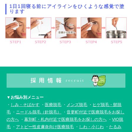
1日1回寝る前にアイラインをひくような感覚で塗
ります
▼お悩み別メニュー
・
しみ・そばかす
・
医療脱毛
・
メンズ脱毛
・
ヒゲ脱毛・髭脱
毛
・
ニードル脱毛（針脱毛）
・
音更町付近で
医療脱毛をお探し
の方へ
・
幕別町・札内付近で
医療脱毛をお探しの方へ
・
VIO脱
毛
・
アトピー性皮膚炎向け
医療脱毛
・
しわ・小じわ
・
たるみ